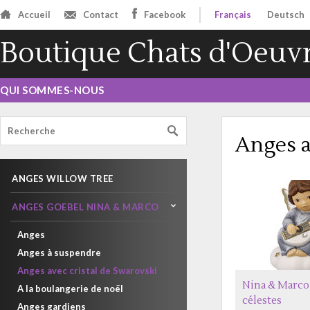
Accueil
Contact
Facebook
Français
Deutsch
Boutique Chats d'Oeuv
QUI SOMMES-NOUS
Anges a
ANGES WILLOW TREE
ANGES GOEBEL NINA & MARCO
Anges
Anges à suspendre
Anges avec cristal de Swarovski
Nina & Marco 
A la boulangerie de noël
célestes
Anges gardiens