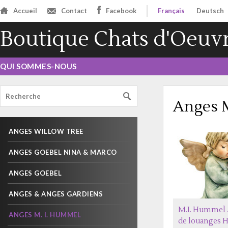
Accueil
Contact
Facebook
Français
Deutsch
Boutique Chats d'Oeuv
QUI SOMMES-NOUS
Anges 
ANGES WILLOW TREE
ANGES GOEBEL NINA & MARCO
ANGES GOEBEL
ANGES & ANGES GARDIENS
M.I. Hummel 
ANGES M. I. HUMMEL
de louanges 