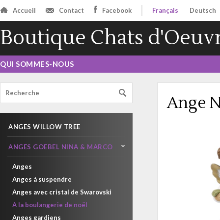
Accueil
Contact
Facebook
Français
Deutsch
Boutique Chats d'Oeuv
QUI SOMMES-NOUS
Ange N
ANGES WILLOW TREE
ANGES GOEBEL NINA & MARCO
Anges
Anges à suspendre
Anges avec cristal de Swarovski
A la boulangerie de noël
Anges gardiens