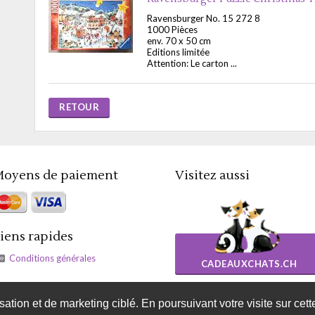
Ravensburger No. 15 272 8
1000 Pièces
env. 70 x 50 cm
Editions limitée
Attention: Le carton ...
RETOUR
oyens de paiement
Visitez aussi
iens rapides
Conditions générales
CADEAUXCHATS.CH
isation et de marketing ciblé. En poursuivant votre visite sur cet