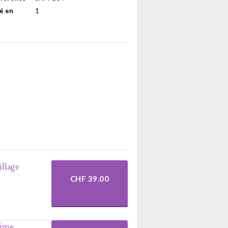
é en
1
illage
CHF 39.00
Time