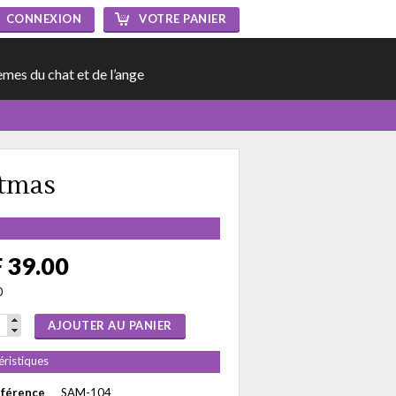
CONNEXION
VOTRE PANIER
èmes du chat et de l’ange
stmas
 39.00
0
AJOUTER AU PANIER
éristiques
éférence
SAM-104