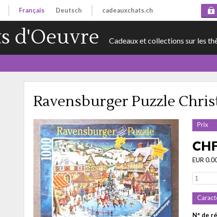
Français
Deutsch
cadeauxchats.ch
s d'Oeuvre
Cadeaux et collections sur les th
Ravensburger Puzzle Chri
Prix
CHF
EUR 0.0
Caract
N° de r